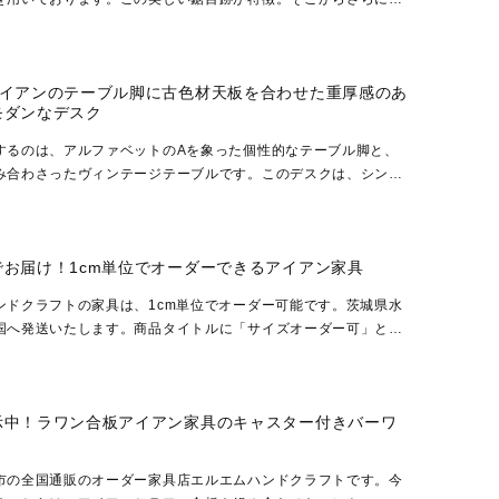
ディングと塗料の塗布を、木の状態を見ながら何度も繰...
アイアンのテーブル脚に古色材天板を合わせた重厚感のあ
モダンなデスク
するのは、アルファベットのAを象った個性的なテーブル脚と、
み合わさったヴィンテージテーブルです。このデスクは、シンプ
その独特なA字脚デザインが空間にアクセントを与え、ス...
でお届け！1cm単位でオーダーできるアイアン家具
ンドクラフトの家具は、1cm単位でオーダー可能です。茨城県水
国へ発送いたします。商品タイトルに「サイズオーダー可」と記
品はサイズ変更が可能な商品となります。横幅、奥行き、...
示中！ラワン合板アイアン家具のキャスター付きバーワ
市の全国通販のオーダー家具店エルエムハンドクラフトです。今