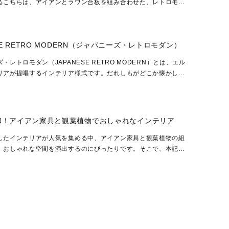
るこちらは、アイアンとラワン合板を組み合わせた、レトロモダ
ター付きバーワゴン。シンプルで機能的なデザインが特...
ESE RETRO MODERN（ジャパニーズ・レトロモダン）
・レトロモダン（JAPANESE RETRO MODERN）とは、エル
リアが提唱するインテリア様式です。だれしもがどこか懐かしさ
遍的レトロモダンスタイルと侘び寂びをはじめとする日本的美
和！アイアン家具と観葉植物でおしゃれなインテリア
したインテリアが人気を集める中、アイアン家具と観葉植物の組
、おしゃれな空間を演出するのにぴったりです。そこで、本記事
アン家具と観葉植物を組み合わせておしゃれなインテリ...