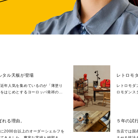
ルタル天板が登場
レトロモダ
、近年人気を集めているのが「薄塗り
レトロモダ
スをはじめとするヨーロッパ発祥の左
ロモダンス
発揮し、独特の質感とモ...
モダンデザ
ばれる理由。
５年の試
に2000台以上のオーダーシェルフを
当店では国
いてきました。豊富な実績と細部まで
させる技法