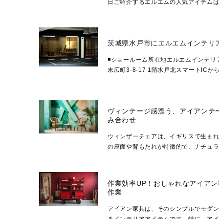
日ご紹介するエルエムの人気アイテム
ロモダンなインテリアには必須とも言える
茨城県水戸市にエルエムインテリ
◾️ショールーム所在地エルエムインテ
末広町3-8-17 1階水戸北スマートIC
来店は完全予約制となります。ご来店のご
ヴィンテージ感漂う、アイアンテ
み合わせ
ウィンザーチェアは、イギリスで生ま
の座面や背もたれが特徴的で、ナチュ
す。今回は、アイアンテーブルとウィンザ
作業効率UP！おしゃれなアイア
作業
アイアン家具は、そのシンプルでモダ
るインテリアアイテムです。特に、ア