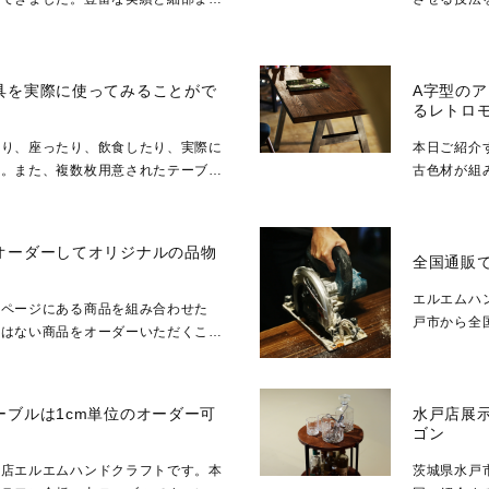
ダーシェルフが選ばれ続...
丁寧なサン
具を実際に使ってみることがで
A字型の
るレトロ
たり、座ったり、飲食したり、実際に
本日ご紹介
す。また、複数枚用意されたテーブル
古色材が組
ージを具体化したり、家...
ルながらも
オーダーしてオリジナルの品物
全国通販
エルエムハ
品ページにある商品を組み合わせた
戸市から全
にはない商品をオーダーいただくこと
載された商
ルにキャスターをつけてほ...
ブルは1cm単位のオーダー可
水戸店展
ゴン
具店エルエムハンドクラフトです。本
茨城県水戸