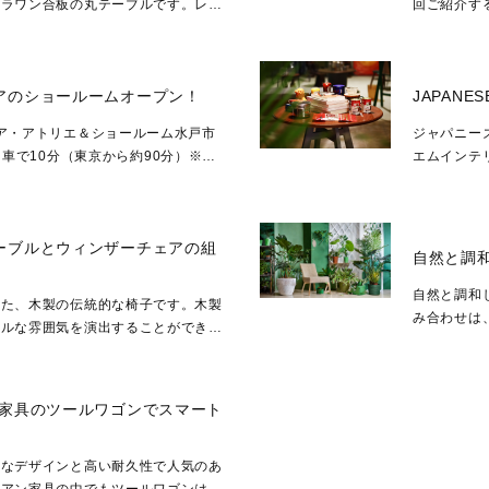
はラワン合板の丸テーブルです。レト
回ご紹介す
丸テーブル。ラワン合板...
ンなキャス
アのショールームオープン！
JAPAN
リア・アトリエ＆ショールーム水戸市
ジャパニーズ
から車で10分（東京から約90分）※ご
エムインテ
予約はコチラから＞＞お気...
を感じる普
意...
ーブルとウィンザーチェアの組
自然と調
自然と調和
れた、木製の伝統的な椅子です。木製
み合わせは
ラルな雰囲気を演出することができま
では、アイ
ーチェアの組み合わせに...
ン家具のツールワゴンでスマート
ンなデザインと高い耐久性で人気のあ
イアン家具の中でもツールワゴンは、