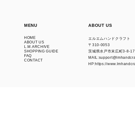
MENU
ABOUT US
HOME
エルエムハンドクラフト
ABOUT US
〒310-0053
L.M.ARCHIVE
SHOPPING GUIDE
茨城県水戸市末広町3-8-17
FAQ
MAIL:
support@lmhandcraf
CONTACT
HP:https://www.lmhandcra
プライバシーポリシー
特定商取引法に基づく表記
© L.M.HANDCRAFT™｜1cm単位でオーダーできるアイアン家具