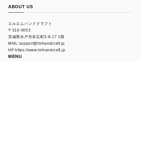
ABOUT US
エルエムハンドクラフト
〒310-0053
茨城県水戸市末広町3-8-17 1階
MAIL:
support@lmhandcraft.jp
HP:https://www.lmhandcraft.jp
MENU
HOME
ABOUT US
L.M.ARCHIVE
SHOPPING GUIDE
FAQ
CONTACT