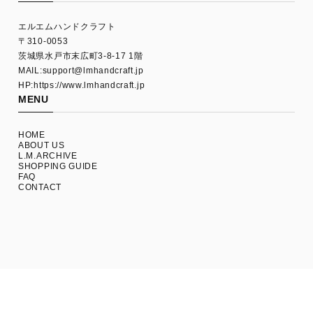
エルエムハンドクラフト
〒310-0053
茨城県水戸市末広町3-8-17 1階
MAIL:
support@lmhandcraft.jp
HP:https://www.lmhandcraft.jp
MENU
HOME
ABOUT US
L.M.ARCHIVE
SHOPPING GUIDE
FAQ
CONTACT