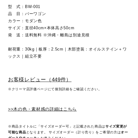
型 式：BW-001
品 目：バーワゴン
カラー：モダン色
サイズ：直径40cm×本体高さ50cm
発 送：送料無料 ※沖縄・離島は別途見積
耐荷重：30kg｜板厚：2.5cm｜木部塗装：オイルステイン＋ワ
ックス｜組立不要
お客様レビュー（449件）
※クリーマ店評価ページにて個別詳細をご確認ください。
>>木の色・素材感の詳細はこちら
※商品タイトルに「サイズオーダー可」と記載された商品は
サイズ変更が
可能な商品
となります。 サイズオーダー（計り売り）をご希望の方は
オー