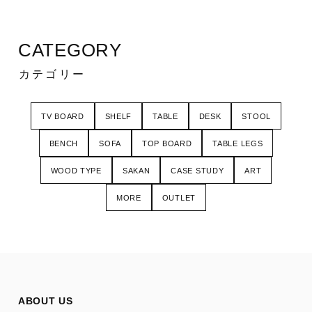
CATEGORY
カテゴリー
TV BOARD
SHELF
TABLE
DESK
STOOL
BENCH
SOFA
TOP BOARD
TABLE LEGS
WOOD TYPE
SAKAN
CASE STUDY
ART
MORE
OUTLET
ABOUT US