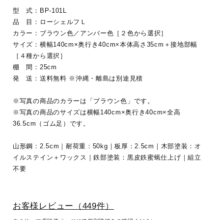
型 式：BP-101L
品 目：ローシェルフＬ
カラー：ブラウン色／アンバー色［２色から選択］
サイズ：横幅140cm×奥行き40cm×本体高さ35cm＋接地部幅
［４種から選択］
棚 間：25cm
発 送：送料無料 ※沖縄・離島は別途見積
※写真の商品のカラーは「ブラウン色」です。
※写真の商品のサイズは横幅140cm×奥行き40cm×全高
36.5cm（ゴム足）です。
山形鋼：2.5cm｜耐荷重：50kg｜板厚：2.5cm｜木部塗装：オ
イルステイン＋ワックス｜鉄部塗装：黒皮鉄蜜蝋仕上げ｜組立
不要
お客様レビュー（449件）