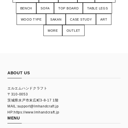
BENCH
SOFA
TOP BOARD
TABLE LEGS
WOOD TYPE
SAKAN
CASE STUDY
ART
MORE
OUTLET
ABOUT US
エルエムハンドクラフト
〒310-0053
茨城県水戸市末広町3-8-17 1階
MAIL:
support@lmhandcraft.jp
HP:https://www.lmhandcraft.jp
MENU