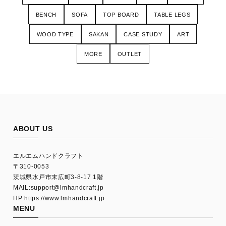
BENCH
SOFA
TOP BOARD
TABLE LEGS
WOOD TYPE
SAKAN
CASE STUDY
ART
MORE
OUTLET
ABOUT US
エルエムハンドクラフト
〒310-0053
茨城県水戸市末広町3-8-17 1階
MAIL:
support@lmhandcraft.jp
HP:https://www.lmhandcraft.jp
MENU