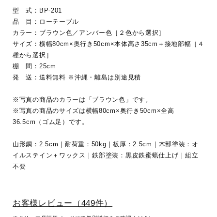
型 式：BP-201
品 目：ローテーブル
カラー：ブラウン色／アンバー色［２色から選択］
サイズ：横幅80cm×奥行き50cm×本体高さ35cm＋接地部幅［４
種から選択］
棚 間：25cm
発 送：送料無料 ※沖縄・離島は別途見積
※写真の商品のカラーは「ブラウン色」です。
※写真の商品のサイズは横幅80cm×奥行き50cm×全高
36.5cm（ゴム足）です。
山形鋼：2.5cm｜耐荷重：50kg｜板厚：2.5cm｜木部塗装：オ
イルステイン＋ワックス｜鉄部塗装：黒皮鉄蜜蝋仕上げ｜組立
不要
お客様レビュー（449件）