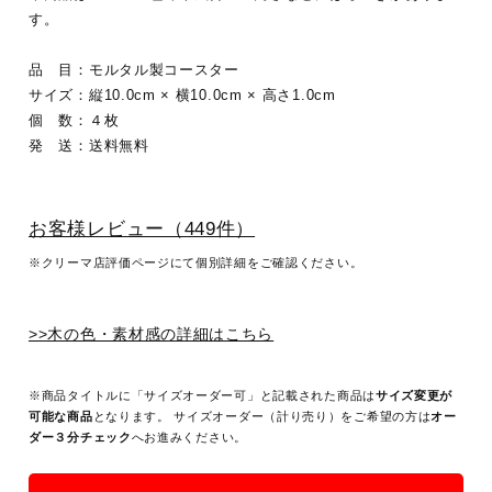
す。
品 目：モルタル製コースター
サイズ：縦10.0cm × 横10.0cm × 高さ1.0cm
個 数：４枚
発 送：送料無料
お客様レビュー（449件）
※クリーマ店評価ページにて個別詳細をご確認ください。
>>木の色・素材感の詳細はこちら
※商品タイトルに「サイズオーダー可」と記載された商品は
サイズ変更が
可能な商品
となります。 サイズオーダー（計り売り）をご希望の方は
オー
ダー３分チェック
へお進みください。