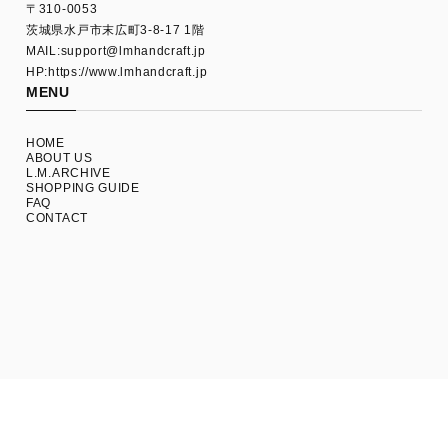
〒310-0053
茨城県水戸市末広町3-8-17 1階
MAIL:
support@lmhandcraft.jp
HP:https://www.lmhandcraft.jp
MENU
HOME
ABOUT US
L.M.ARCHIVE
SHOPPING GUIDE
FAQ
CONTACT