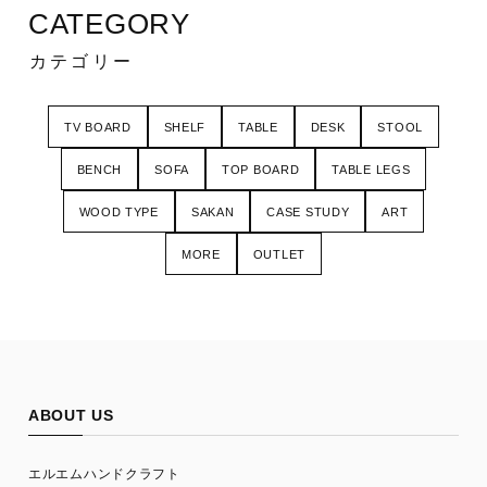
CATEGORY
カテゴリー
TV BOARD
SHELF
TABLE
DESK
STOOL
BENCH
SOFA
TOP BOARD
TABLE LEGS
WOOD TYPE
SAKAN
CASE STUDY
ART
MORE
OUTLET
ABOUT US
エルエムハンドクラフト