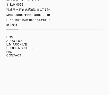
〒310-0053
茨城県水戸市末広町3-8-17 1階
MAIL:
support@lmhandcraft.jp
HP:https://www.lmhandcraft.jp
MENU
HOME
ABOUT US
L.M.ARCHIVE
SHOPPING GUIDE
FAQ
CONTACT