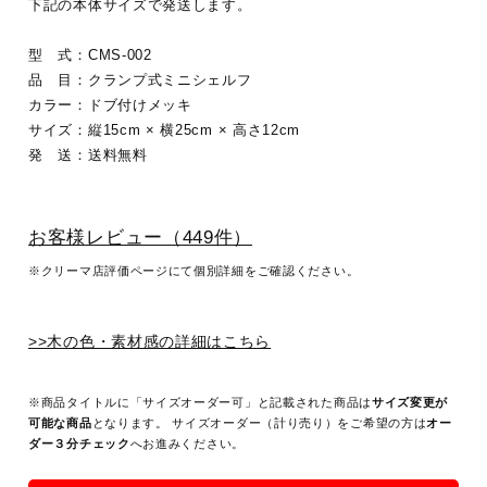
下記の本体サイズで発送します。
型 式：CMS-002
品 目：クランプ式ミニシェルフ
カラー：ドブ付けメッキ
サイズ：縦15cm × 横25cm × 高さ12cm
発 送：送料無料
お客様レビュー（449件）
※クリーマ店評価ページにて個別詳細をご確認ください。
>>木の色・素材感の詳細はこちら
※商品タイトルに「サイズオーダー可」と記載された商品は
サイズ変更が
可能な商品
となります。 サイズオーダー（計り売り）をご希望の方は
オー
ダー３分チェック
へお進みください。