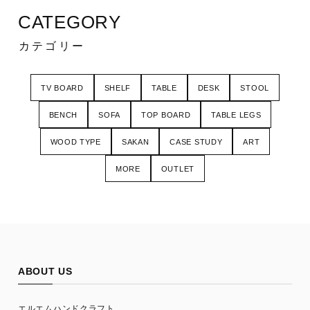
CATEGORY
カテゴリー
TV BOARD
SHELF
TABLE
DESK
STOOL
BENCH
SOFA
TOP BOARD
TABLE LEGS
WOOD TYPE
SAKAN
CASE STUDY
ART
MORE
OUTLET
ABOUT US
エルエムハンドクラフト