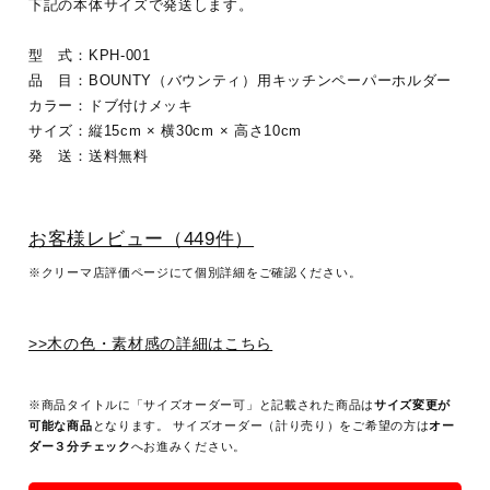
下記の本体サイズで発送します。
型 式：KPH-001
品 目：BOUNTY（バウンティ）用キッチンペーパーホルダー
カラー：ドブ付けメッキ
サイズ：縦15cm × 横30cm × 高さ10cm
発 送：送料無料
お客様レビュー（449件）
※クリーマ店評価ページにて個別詳細をご確認ください。
>>木の色・素材感の詳細はこちら
※商品タイトルに「サイズオーダー可」と記載された商品は
サイズ変更が
可能な商品
となります。 サイズオーダー（計り売り）をご希望の方は
オー
ダー３分チェック
へお進みください。