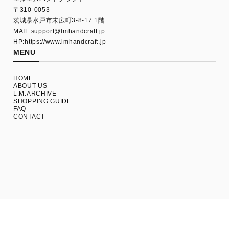
〒310-0053
茨城県水戸市末広町3-8-17 1階
MAIL:
support@lmhandcraft.jp
HP:https://www.lmhandcraft.jp
MENU
HOME
ABOUT US
L.M.ARCHIVE
SHOPPING GUIDE
FAQ
CONTACT