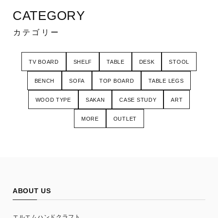
CATEGORY
カテゴリー
TV BOARD
SHELF
TABLE
DESK
STOOL
BENCH
SOFA
TOP BOARD
TABLE LEGS
WOOD TYPE
SAKAN
CASE STUDY
ART
MORE
OUTLET
ABOUT US
エルエムハンドクラフト