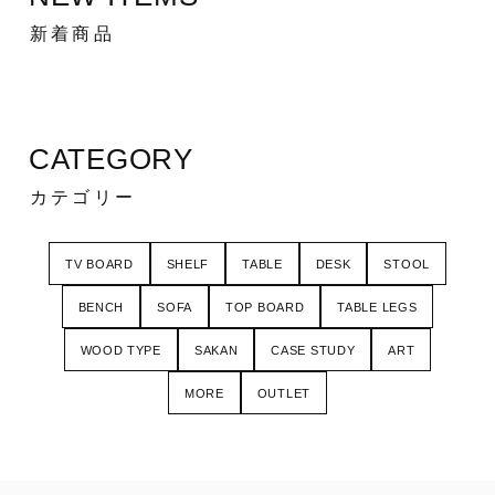
新着商品
CATEGORY
カテゴリー
TV BOARD
SHELF
TABLE
DESK
STOOL
BENCH
SOFA
TOP BOARD
TABLE LEGS
WOOD TYPE
SAKAN
CASE STUDY
ART
MORE
OUTLET