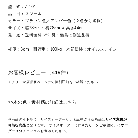
型 式：Z-101
品 目：スツール
カラー：ブラウン色／アンバー色［２色から選択］
サイズ：縦28cm × 横28cm × 高さ44cm
発 送：送料無料 ※沖縄・離島は別途見積
板厚：3cm｜耐荷重：100kg｜木部塗装：オイルステイン
お客様レビュー（449件）
※クリーマ店評価ページにて個別詳細をご確認ください。
>>木の色・素材感の詳細はこちら
※商品タイトルに「サイズオーダー可」と記載された商品は
サイズ変更が
可能な商品
となります。 サイズオーダー（計り売り）をご希望の方は
オー
ダー３分チェック
へお進みください。