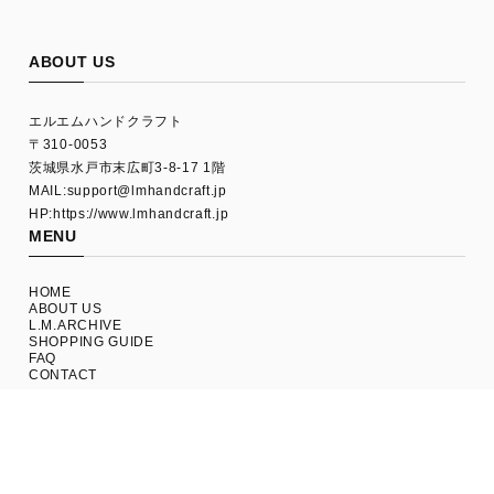
ABOUT US
エルエムハンドクラフト
〒310-0053
茨城県水戸市末広町3-8-17 1階
MAIL:
support@lmhandcraft.jp
HP:https://www.lmhandcraft.jp
MENU
HOME
ABOUT US
L.M.ARCHIVE
SHOPPING GUIDE
FAQ
CONTACT