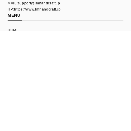
MAIL:
support@lmhandcraft.jp
HP:https://www.lmhandcraft.jp
MENU
HOME
ABOUT US
L.M.ARCHIVE
SHOPPING GUIDE
FAQ
CONTACT