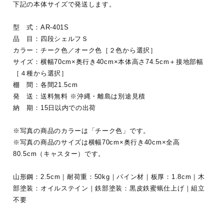
下記の本体サイズで発送します。
型 式：AR-401S
品 目：四段シェルフＳ
カラー：チーク色／オーク色［２色から選択］
サイズ：横幅70cm×奥行き40cm×本体高さ74.5cm＋接地部幅
［４種から選択］
棚 間：各間21.5cm
発 送：送料無料 ※沖縄・離島は別途見積
納 期：15日以内での出荷
※写真の商品のカラーは「チーク色」です。
※写真の商品のサイズは横幅70cm×奥行き40cm×全高
80.5cm（キャスター）です。
山形鋼：2.5cm｜耐荷重：50kg｜パイン材｜板厚：1.8cm｜木
部塗装：オイルステイン｜鉄部塗装：黒皮鉄蜜蝋仕上げ｜組立
不要