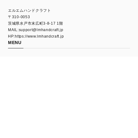
エルエムハンドクラフト
〒310-0053
茨城県水戸市末広町3-8-17 1階
MAIL:
support@lmhandcraft.jp
HP:https://www.lmhandcraft.jp
MENU
HOME
ABOUT US
L.M.ARCHIVE
SHOPPING GUIDE
FAQ
CONTACT